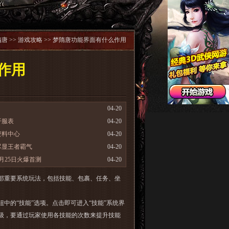
隋唐
>>
游戏攻略
>> 梦隋唐功能界面有什么作用
作用
04-20
开服表
04-20
资料中心
04-20
尽显王者霸气
04-20
月25日火爆首测
04-20
部重要系统玩法，包括技能、包裹、任务、坐
的“技能”选项。点击即可进入“技能”系统界
级，要通过玩家使用各技能的次数来提升技能