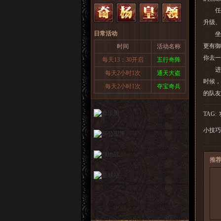
任务
升级、
日常活动
坐骑
更有御
时间
活动名称
你去一
每天13：30开启
五行奇阵
进入
每天2小时1次
通天大盗
时候，
每天2小时1次
夺宝奇兵
的队友
TAG:
小技巧
推