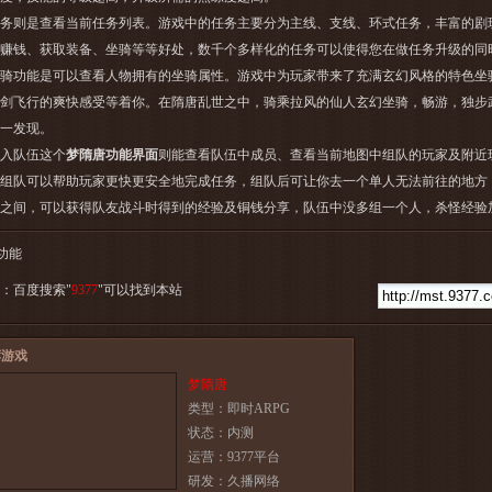
则是查看当前任务列表。游戏中的任务主要分为主线、支线、环式任务，丰富的剧
赚钱、获取装备、坐骑等等好处，数千个多样化的任务可以使得您在做任务升级的同
功能是可以查看人物拥有的坐骑属性。游戏中为玩家带来了充满玄幻风格的特色坐
剑飞行的爽快感受等着你。在隋唐乱世之中，骑乘拉风的仙人玄幻坐骑，畅游，独步
一发现。
队伍这个
梦隋唐功能界面
则能查看队伍中成员、查看当前地图中组队的玩家及附近
组队可以帮助玩家更快更安全地完成任务，组队后可让你去一个单人无法前往的地方
之间，可以获得队友战斗时得到的经验及铜钱分享，队伍中没多组一个人，杀怪经验加
功能
：百度搜索"
9377
"可以找到本站
荐游戏
梦隋唐
类型：即时ARPG
状态：内测
运营：9377平台
研发：久播网络