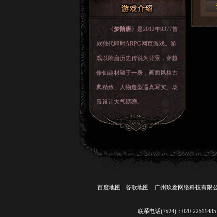
《
梦隋唐
》是2012年9377首
款独代即时ARPG网页游戏。游
戏以隋唐历史传说为背景，穿越
修仙题材融于一身，画面风格古
典精致、人物造型逼真写实、场
景设计大气磅礴。
百度地图
谷歌地图
广州玖叁网络科技有限
联系电话(7x24)：020-22