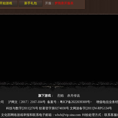
开始游戏
新手礼包
开服：
梦隋唐开服表
旗下游戏
：
烈焰
赤月传说
公司
沪网文〔2017〕2167-104号
备案号：粤ICP备2022039369号>
增值电信业务经营
科技与数字[2011]276号 软著登字第0274030号 文网游备字[2011]W-RPG134号
511485 文化部网络游戏举报和联系电子邮箱：wlwh@vip.sina.com 纠纷处理方式：