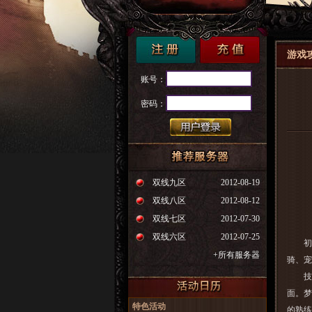
游戏
账号：
密码：
双线九区
2012-08-19
双线八区
2012-08-12
双线七区
2012-07-30
双线六区
2012-07-25
初入
+所有服务器
骑、宠
技能自
面。
梦
特色活动
的熟练