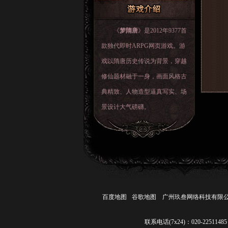
《
梦隋唐
》是2012年9377首
款独代即时ARPG网页游戏。游
戏以隋唐历史传说为背景，穿越
修仙题材融于一身，画面风格古
典精致、人物造型逼真写实、场
景设计大气磅礴。
百度地图
谷歌地图
广州玖叁网络科技有限
联系电话(7x24)：020-22