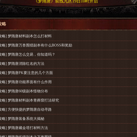
《梦隋唐》双线九区19日10时开启
攻略
攻略] 梦隋唐材料副本怎么打材料
攻略] 梦隋唐万兽围猎副本有什么BOSS和奖励
攻略] 梦隋唐怎么交易，你知道吗？
攻略] 梦隋唐消除红名的方法
攻略] 梦隋唐PK要注意的几个方面
攻略] 梦隋唐功能界面有什么作用
攻略] 梦隋唐60级副本怪物分布
攻略] 梦隋唐材料副本青葬窟打法研究
攻略] 方便快捷的梦隋唐自动寻路
攻略] 梦隋唐装备系统大揭秘
攻略] 梦隋唐藏金塔打材料方法