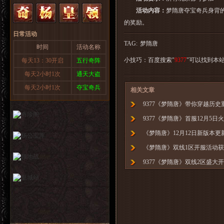
活动内容：
梦隋唐
夺宝奇兵身背
的奖励。
日常活动
TAG:
梦隋唐
时间
活动名称
小技巧：百度搜索"
9377
"可以找到本
每天13：30开启
五行奇阵
每天2小时1次
通天大盗
每天2小时1次
夺宝奇兵
相关文章
9377《梦隋唐》带你穿越历史
9377《梦隋唐》首服12月5日
《梦隋唐》12月12日新版本更
《梦隋唐》双线1区开服活动
9377《梦隋唐》双线2区盛大
9377《梦隋唐》双线3区璀璨
《梦隋唐》12月23日2-3区数
《梦隋唐》12月23日全服更新