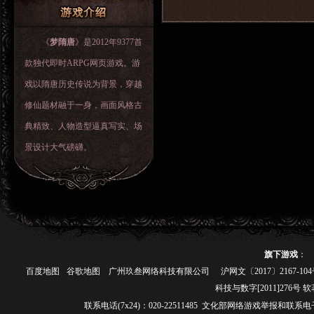
《
梦隋唐
》是2012年9377首
款独代即时ARPG网页游戏。游
戏以隋唐历史传说为背景，穿越
修仙题材融于一身，画面风格古
典精致、人物造型逼真写实、场
景设计大气磅礴。
旗下游戏
：
百度地图
谷歌地图
广州玖叁网络科技有限公司
沪网文〔2017〕2167-10
科技与数字[2011]276号 软
联系电话(7x24)：020-22511485 文化部网络游戏举报和联