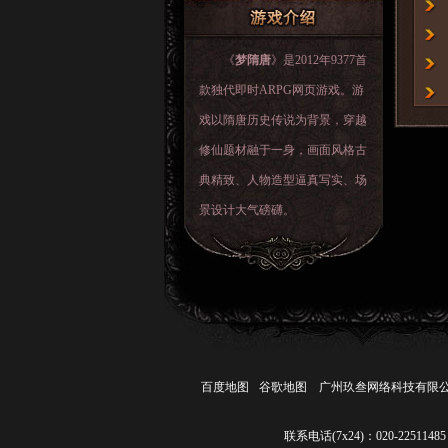
《
梦隋唐
》是2012年9377首
款独代即时ARPG网页游戏。游
戏以隋唐历史传说为背景，穿越
修仙题材融于一身，画面风格古
典精致、人物造型逼真写实、场
景设计大气磅礴。
百度地图
谷歌地图
广州玖叁网络科技有限
联系电话(7x24)：020-22