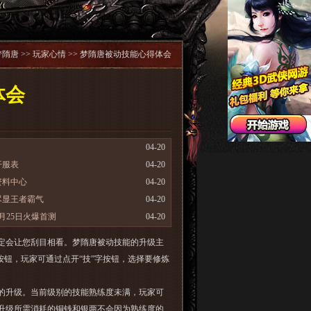
梦隋唐
>>
玩家心情
>> 梦隋唐被动技能心得体会
体会
04-20
开服表
04-20
资料中心
04-20
尽显王者霸气
04-20
月25日火爆首测
04-20
定会让您刮目相看。梦隋唐被动技能的升级主
按钮，玩家可通过点开“技”字按钮，选择要修炼
的升级。当前级别的技能熟练度未满，玩家可
升级所需消耗的铜钱和银两不会因为熟练度的