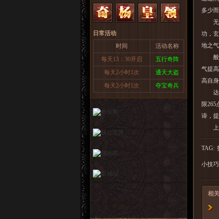
多少而
无相
日常活动
功，玄
地之气
时间
活动名称
般若
每天13：30开启
五行奇阵
气提高
每天2小时1次
通天大盗
高自身
每天2小时1次
夺宝奇兵
达摩
限26
谛，提
上面
TAG:
小技巧
相