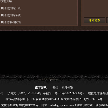
技能升级
梦隋唐技能升级
梦隋唐技能系统
开始游戏
梦隋唐被动技能
《梦隋唐》强大的被动技能知多少
梦隋唐弑天职业技能使用技巧
新手必看的梦隋唐职业技能分析
旗下游戏
：
烈焰
赤月传说
公司
沪网文〔2017〕2167-104号
备案号：粤ICP备2022039369号>
增值电信业务经营
科技与数字[2011]276号 软著登字第0274030号 文网游备字[2011]W-RPG134号
511485 文化部网络游戏举报和联系电子邮箱：wlwh@vip.sina.com 纠纷处理方式：