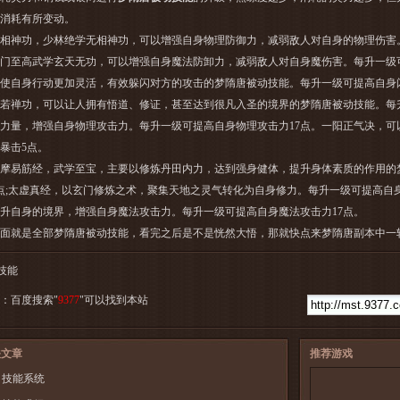
消耗有所变动。
神功，少林绝学无相神功，可以增强自身物理防御力，减弱敌人对自身的物理伤害。每
门至高武学玄天无功，可以增强自身魔法防卸力，减弱敌人对自身魔伤害。每升一级可
使自身行动更加灵活，有效躲闪对方的攻击的梦隋唐被动技能。每升一级可提高自身
禅功，可以让人拥有悟道、修证，甚至达到很凡入圣的境界的梦隋唐被动技能。每升
力量，增强自身物理攻击力。每升一级可提高自身物理攻击力17点。一阳正气决，可
暴击5点。
易筋经，武学至宝，主要以修炼丹田内力，达到强身健体，提升身体素质的作用的
5点;太虚真经，以玄门修炼之术，聚集天地之灵气转化为自身修力。每升一级可提高自身
升自身的境界，增强自身魔法攻击力。每升一级可提高自身魔法攻击力17点。
就是全部梦隋唐被动技能，看完之后是不是恍然大悟，那就快点来
梦隋唐副本
中一
技能
：百度搜索"
9377
"可以找到本站
关文章
推荐游戏
技能系统