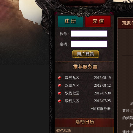
玩家
账号：
密码：
双线九区
2012-08-19
双线八区
2012-08-12
双线七区
2012-07-30
双线六区
2012-07-25
游戏
+所有服务器
要通过
的
梦隋
梦隋
特色活动
通过消