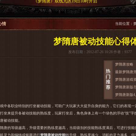
《梦隋唐》双线九区19日10时开启
心情
当前位置：
梦隋唐被动技能心得
发布日期：2012-07-26 10:28 作者：9377
梦隋唐攻略
最新梦隋唐
梦隋唐游戏
梦隋唐新版
梦隋唐新版4
中各职业特别的打坐被动技能，可助广大玩家大大提升自身的能力，它们的表现一
打坐来提升各被动技能的熟练度，玩家打坐后，角色身体上有一个绿色的浮动“技”字
唐
被动技能。
唐的等级越高，升级需要的熟练度越高，当前级别的技能熟练度满后，可进行技能
耗灵力和铜钱或银两进行
梦隋唐被动技能
的升级，熟练度越少，消耗的灵力越多，但