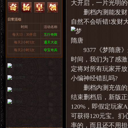
大开启，一片光明的
删档内测能发财，
日常活动
自然不会听错!发财
时间
活动名称
每天13：30开启
五行奇阵
每天2小时1次
通天大盗
9377《梦隋唐》删
每天2小时1次
夺宝奇兵
时间，我们为了感激
定将对所有玩家开放
小编神经错乱吗?
删档内测充值的好处
结束删档后，新版正
120%，即假定玩家
可获得120元宝。
率的，而且还不用担