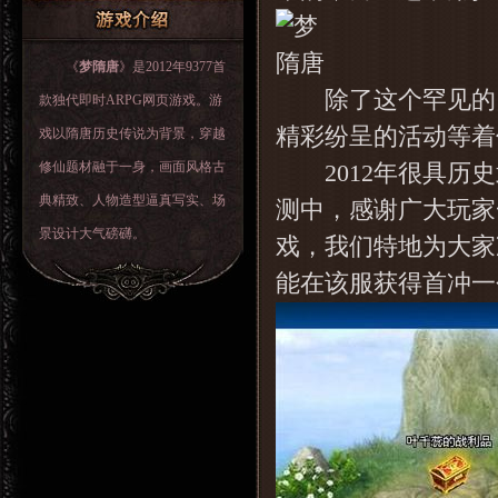
《
梦隋唐
》是2012年9377首
除了这个罕见的回报
款独代即时ARPG网页游戏。游
精彩纷呈的活动等着
戏以隋唐历史传说为背景，穿越
修仙题材融于一身，画面风格古
2012年很具历史
典精致、人物造型逼真写实、场
测中，感谢广大玩家
景设计大气磅礴。
戏，我们特地为大家
能在该服获得首冲一