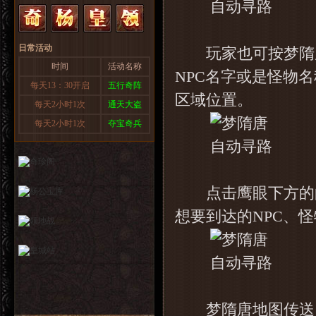
日常活动
玩家也可按梦隋唐
时间
活动名称
NPC名字或是怪物
每天13：30开启
五行奇阵
区域位置。
每天2小时1次
通天大盗
每天2小时1次
夺宝奇兵
点击鹰眼下方的的
想要到达的NPC、
梦隋唐地图传送，