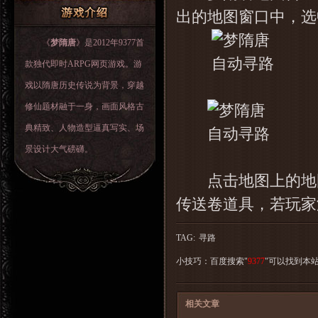
出的地图窗口中，选
《
梦隋唐
》是2012年9377首
款独代即时ARPG网页游戏。游
戏以隋唐历史传说为背景，穿越
修仙题材融于一身，画面风格古
典精致、人物造型逼真写实、场
景设计大气磅礴。
点击地图上的地图
传送卷道具，若玩家
TAG:
寻路
小技巧：百度搜索"
9377
"可以找到本
相关文章